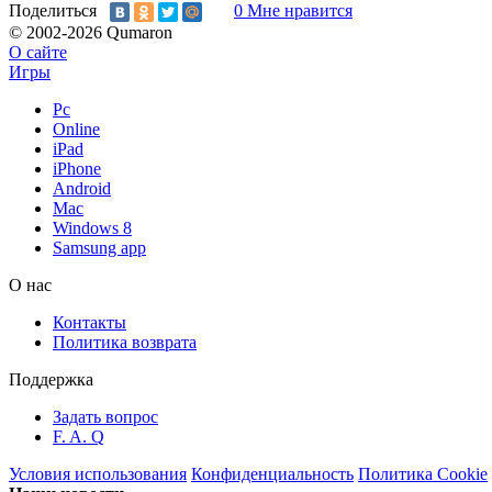
Поделиться
0
Мне нравится
© 2002-2026 Qumaron
О сайте
Игры
Pc
Online
iPad
iPhone
Android
Mac
Windows 8
Samsung app
О нас
Контакты
Политика возврата
Поддержка
Задать вопрос
F. A. Q
Условия использования
Конфиденциальность
Политика Cookie