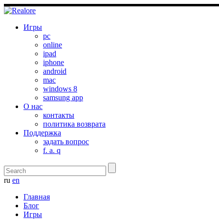
Игры
pc
online
ipad
iphone
android
mac
windows 8
samsung app
О нас
контакты
политика возврата
Поддержка
задать вопрос
f. a. q
ru
en
Главная
Блог
Игры