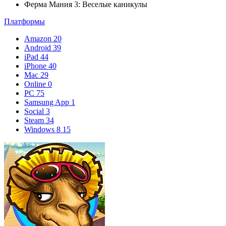
Ферма Мания 3: Веселые каникулы
Платформы
Amazon
20
Android
39
iPad
44
iPhone
40
Mac
29
Online
0
PC
75
Samsung App
1
Social
3
Steam
34
Windows 8
15