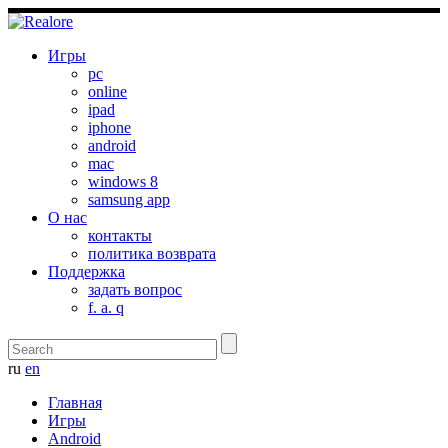
Игры
pc
online
ipad
iphone
android
mac
windows 8
samsung app
О нас
контакты
политика возврата
Поддержка
задать вопрос
f. a. q
ru
en
Главная
Игры
Android