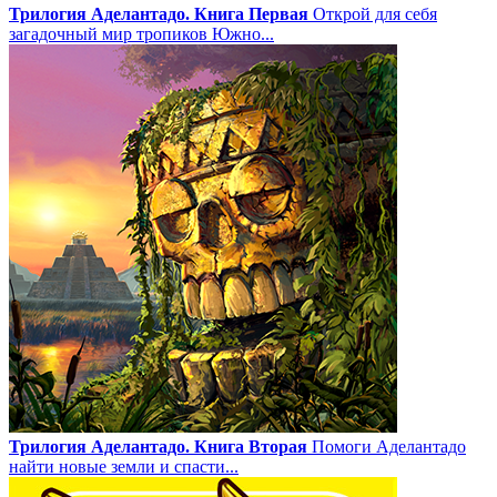
Трилогия Аделантадо. Книга Первая
Открой для себя
загадочный мир тропиков Южно...
Трилогия Аделантадо. Книга Вторая
Помоги Аделантадо
найти новые земли и спасти...