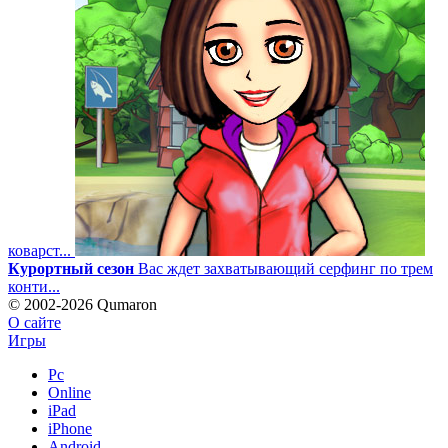
коварст...
Курортный сезон
Вас ждет захватывающий серфинг по трем
конти...
© 2002-2026 Qumaron
О сайте
Игры
Pc
Online
iPad
iPhone
Android