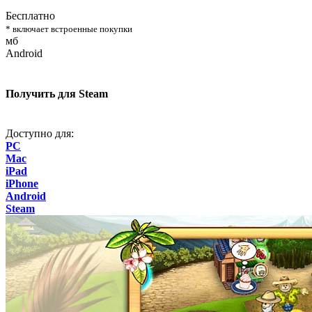
Бесплатно
* включает встроенные покупки
мб
Android
Получить для Steam
Доступно для:
PC
Mac
iPad
iPhone
Android
Steam