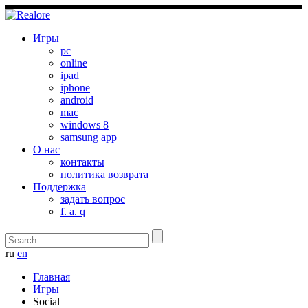
Игры
pc
online
ipad
iphone
android
mac
windows 8
samsung app
О нас
контакты
политика возврата
Поддержка
задать вопрос
f. a. q
ru
en
Главная
Игры
Social