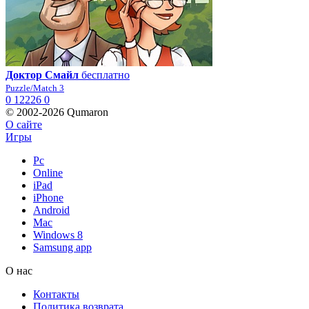
Доктор Смайл
бесплатно
Puzzle/Match 3
0
12226
0
© 2002-2026 Qumaron
О сайте
Игры
Pc
Online
iPad
iPhone
Android
Mac
Windows 8
Samsung app
О нас
Контакты
Политика возврата