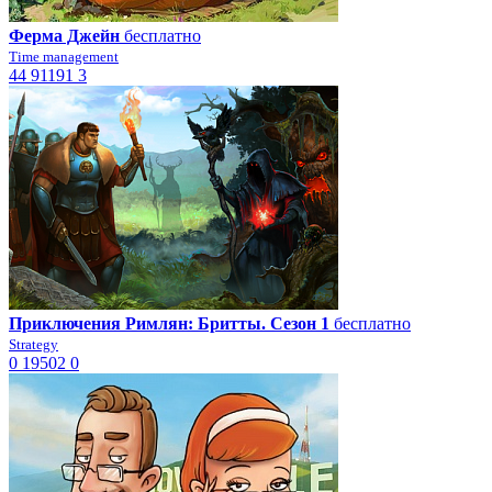
Ферма Джейн
бесплатно
Time management
44
91191
3
Приключения Римлян: Бритты. Сезон 1
бесплатно
Strategy
0
19502
0