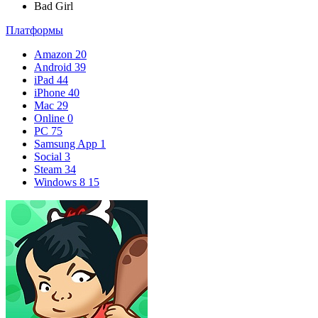
Bad Girl
Платформы
Amazon
20
Android
39
iPad
44
iPhone
40
Mac
29
Online
0
PC
75
Samsung App
1
Social
3
Steam
34
Windows 8
15