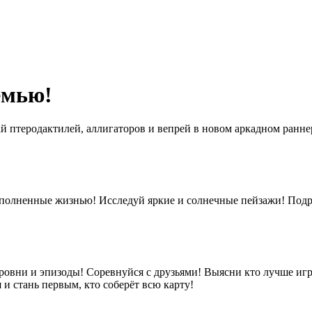
емью!
жай птеродактилей, аллигаторов и вепрей в новом аркадном ран
олненные жизнью! Исследуй яркие и солнечные пейзажи! Подр
ровни и эпизоды! Соревнуйся с друзьями! Выясни кто лучше игр
 и стань первым, кто соберёт всю карту!