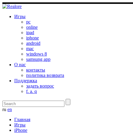
Игры
pc
online
ipad
iphone
android
mac
windows 8
samsung app
О нас
контакты
политика возврата
Поддержка
задать вопрос
f. a. q
ru
en
Главная
Игры
iPhone